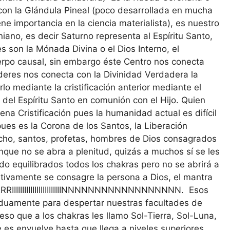
a con la Glándula Pineal (poco desarrollada en mucha
ne importancia en la ciencia materialista), es nuestro
iano, es decir Saturno representa al Espíritu Santo,
es son la Mónada Divina o el Dios Interno, el
erpo causal, sin embargo éste Centro nos conecta
deres nos conecta con la Divinidad Verdadera la
lo mediante la cristificación anterior mediante el
 del Espíritu Santo en comunión con el Hijo. Quien
ena Cristificación pues la humanidad actual es difícil
ues es la Corona de los Santos, la Liberación
cho, santos, profetas, hombres de Dios consagrados
que no se abra a plenitud, quizás a muchos sí se les
o equilibrados todos los chakras pero no se abrirá a
tivamente se consagre la persona a Dios, el mantra
RIIIIIIIIIIIIIIIIIIIIIIIINNNNNNNNNNNNNNNNNN. Esos
iduamente para despertar nuestras facultades de
eso que a los chakras les llamo Sol-Tierra, Sol-Luna,
e es envuelve hasta que llega a niveles superiores