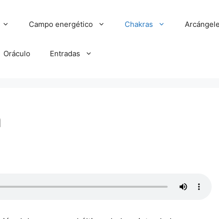
Campo energético
Chakras
Arcángel
Oráculo
Entradas
a