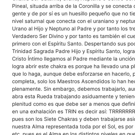
Pineal, situada arriba de la Coronilla y se conect
gente y de por sí es un huesillo pequeño que no tie
nivel saturnal que conecta con el uraniano y neptun
Urano al Hijo y Neptuno al Padre y por tanto los tr
Verdadero Ser Divino y por tanto es también el cu
primero con el Espíritu Santo. Despertando sus po
Trinidad Sagrada Padre Hijo y Espíritu Santo, lograr
Cristo Íntimo llegamos al Padre mediante la unción
logra abrir este chakra es porque ha llevado una pl
que lo haga, aunque debe esforzarse en hacerlo, p
completa, solo los Maestros Ascendidos lo han he
plenamente. Sin embargo, debemos trabajarlo, aun
abra esta Rueda trabajando asiduamente y teniend
plenitud como es que debe ser a menos que defini
en una exhalación es TRIN es decir así: TRRRRRRRR
pues son los Siete Chakras y deben trabajarse as
nuestra Alma representada toda por el Sol, es por 
etc. pues es el Alma en los distintos niveles en qu