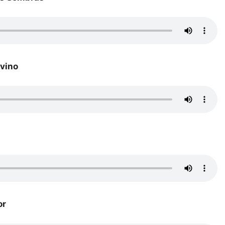
ivino
or