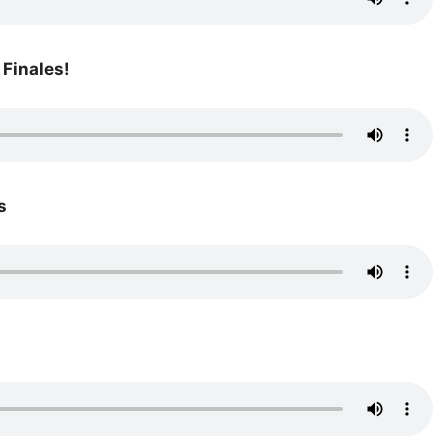
 Finales!
s