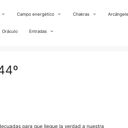
Campo energético
Chakras
Arcángel
Oráculo
Entradas
44º
decuadas para que llegue la verdad a nuestra