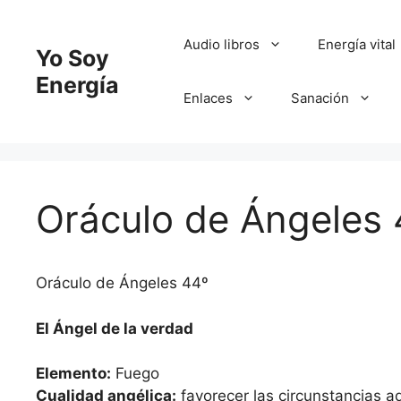
Saltar
al
Audio libros
Energía vital
Yo Soy
contenido
Energía
Enlaces
Sanación
Oráculo de Ángeles 
Oráculo de Ángeles 44º
El Ángel de la verdad
Elemento:
Fuego
Cualidad angélica:
favorecer las circunstancias a