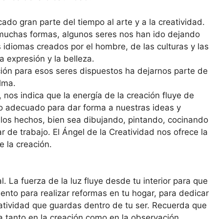
do gran parte del tiempo al arte y a la creatividad.
muchas formas, algunos seres nos han ido dejando
s idiomas creados por el hombre, de las culturas y las
la expresión y la belleza.
ción para esos seres dispues­tos ha dejarnos parte de
lma.
, nos indica que la energía de la creación fluye de
o ade­cuado para dar forma a nuestras ideas y
e los hechos, bien sea dibujando, pintando, cocinando
ar de trabajo. El Ángel de la Creatividad nos ofrece la
e la creación.
 La fuerza de la luz fluye desde tu interior para que
ento para realizar reformas en tu hogar, para dedicar
eatividad que guardas dentro de tu ser. Recuerda que
a tanto en la creación como en la obser­vación.