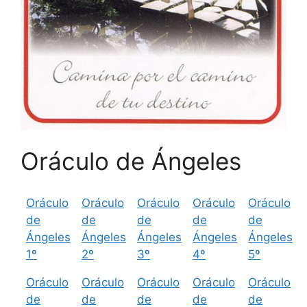
Oráculo de Ángeles
Oráculo
Oráculo
Oráculo
Oráculo
Oráculo
de
de
de
de
de
Ángeles
Ángeles
Ángeles
Ángeles
Ángeles
1º
2º
3º
4º
5º
Oráculo
Oráculo
Oráculo
Oráculo
Oráculo
de
de
de
de
de