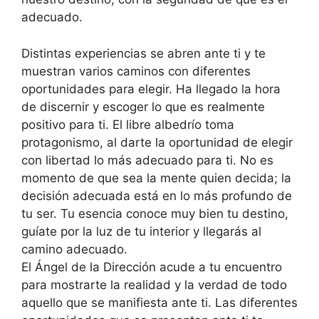
adecuado.
Distintas experiencias se abren ante ti y te
muestran varios caminos con diferen­tes
oportunidades para elegir. Ha llegado la hora
de discernir y escoger lo que es realmente
positivo para ti. El libre albedrío toma
protagonismo, al darte la opor­tunidad de elegir
con libertad lo más adecuado para ti. No es
momento de que sea la mente quien decida; la
decisión adecuada está en lo más profundo de
tu ser. Tu esencia conoce muy bien tu destino,
guíate por la luz de tu interior y lle­garás al
camino adecuado.
El Ángel de la Dirección acude a tu encuentro
para mostrarte la realidad y la verdad de todo
aquello que se manifiesta ante ti. Las diferentes