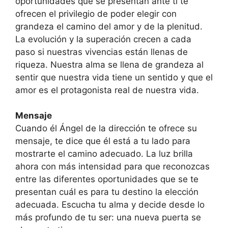
oportunidades que se presentan ante ti te
ofrecen el privilegio de poder elegir con
grandeza el camino del amor y de la plenitud.
La evolución y la superación crecen a cada
paso si nuestras vivencias están llenas de
riqueza. Nuestra alma se llena de gran­deza al
sentir que nuestra vida tiene un sentido y que el
amor es el protagonista real de nuestra vida.
Mensaje
Cuando él Ángel de la dirección te ofrece su
mensaje, te dice que él está a tu lado para
mostrarte el camino adecuado. La luz brilla
ahora con más intensidad para que reconozcas
entre las diferentes oportunidades que se te
presentan cuál es para tu destino la elección
adecuada. Escucha tu alma y decide desde lo
más pro­fundo de tu ser: una nueva puerta se