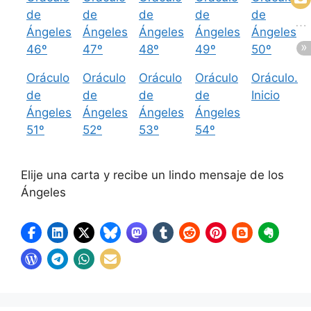
de
de
de
de
de
Ángeles
Ángeles
Ángeles
Ángeles
Ángeles
46º
47º
48º
49º
50º
Oráculo
Oráculo
Oráculo
Oráculo
Oráculo.
de
de
de
de
Inicio
Ángeles
Ángeles
Ángeles
Ángeles
51º
52º
53º
54º
Elije una carta y recibe un lindo mensaje de los
Ángeles