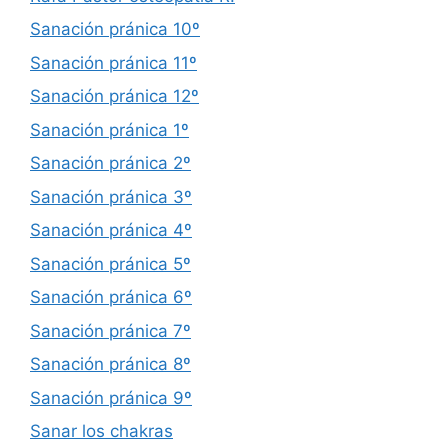
Sanación pránica 10º
Sanación pránica 11º
Sanación pránica 12º
Sanación pránica 1º
Sanación pránica 2º
Sanación pránica 3º
Sanación pránica 4º
Sanación pránica 5º
Sanación pránica 6º
Sanación pránica 7º
Sanación pránica 8º
Sanación pránica 9º
Sanar los chakras