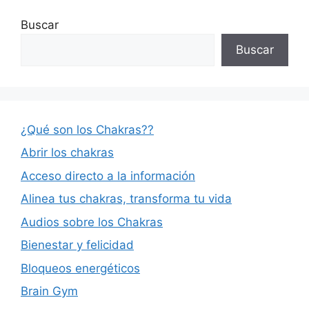
Buscar
Buscar
¿Qué son los Chakras??
Abrir los chakras
Acceso directo a la información
Alinea tus chakras, transforma tu vida
Audios sobre los Chakras
Bienestar y felicidad
Bloqueos energéticos
Brain Gym