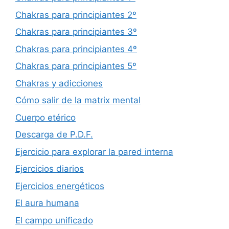
Chakras para principiantes 2º
Chakras para principiantes 3º
Chakras para principiantes 4º
Chakras para principiantes 5º
Chakras y adicciones
Cómo salir de la matrix mental
Cuerpo etérico
Descarga de P.D.F.
Ejercicio para explorar la pared interna
Ejercicios diarios
Ejercicios energéticos
El aura humana
El campo unificado