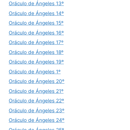
Oráculo de Ángeles 13º
Oráculo de Ángeles 14º
Oráculo de Ángeles 15º
Oráculo de Ángeles 16º
Oráculo de Ángeles 17º
Oráculo de Ángeles 18º
Oráculo de Ángeles 19º
Oráculo de Ángeles 1º
Oráculo de Ángeles 20º
Oráculo de Ángeles 21º
Oráculo de Ángeles 22º
Oráculo de Ángeles 23º
Oráculo de Ángeles 24º
Oráculo de Ángeles 25º