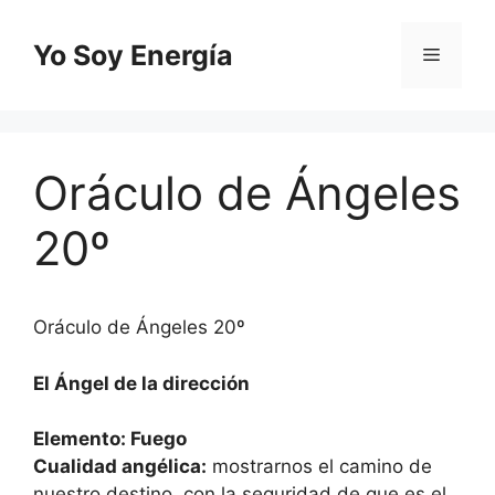
Saltar
al
Yo Soy Energía
Menú
contenido
Oráculo de Ángeles
20º
Oráculo de Ángeles 20º
El Ángel de la dirección
Elemento: Fuego
Cualidad angélica:
mostrarnos el camino de
nuestro destino, con la seguridad de que es el