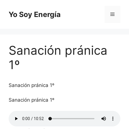
Saltar
al
Yo Soy Energía
Menú
contenido
Sanación pránica
1º
Sanación pránica 1º
Sanación pránica 1º