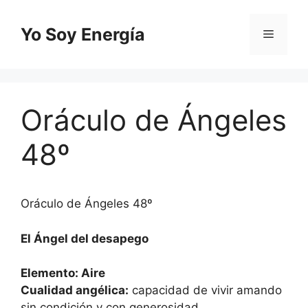
Saltar
al
Yo Soy Energía
Menú
contenido
Oráculo de Ángeles
48º
Oráculo de Ángeles 48º
El Ángel del desapego
Elemento: Aire
Cualidad angélica:
capacidad de vivir amando
sin condición y con generosidad.