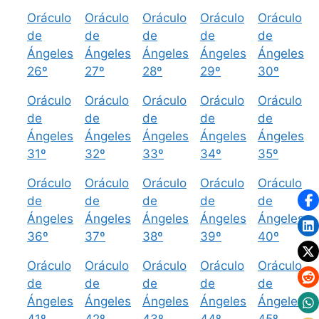
Oráculo
Oráculo
Oráculo
Oráculo
Oráculo
de
de
de
de
de
Ángeles
Ángeles
Ángeles
Ángeles
Ángeles
26º
27º
28º
29º
30º
Oráculo
Oráculo
Oráculo
Oráculo
Oráculo
de
de
de
de
de
Ángeles
Ángeles
Ángeles
Ángeles
Ángeles
31º
32º
33º
34º
35º
Oráculo
Oráculo
Oráculo
Oráculo
Oráculo
de
de
de
de
de
Ángeles
Ángeles
Ángeles
Ángeles
Ángeles
36º
37º
38º
39º
40º
Oráculo
Oráculo
Oráculo
Oráculo
Oráculo
de
de
de
de
de
Ángeles
Ángeles
Ángeles
Ángeles
Ángeles
41º
42º
43º
44º
45º