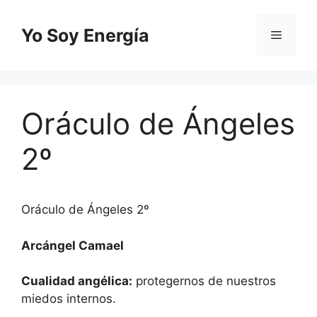
Saltar
al
Yo Soy Energía
Menú
contenido
Oráculo de Ángeles
2º
Oráculo de Ángeles 2º
Arcángel Camael
Cualidad angélica:
protegernos de nuestros
miedos internos.