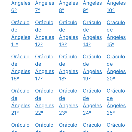
Ángeles
Ángeles
Ángeles
Ángeles
Ángeles
6º
7º
8º
9º
10º
Oráculo
Oráculo
Oráculo
Oráculo
Oráculo
de
de
de
de
de
Ángeles
Ángeles
Ángeles
Ángeles
Ángeles
11º
12º
13º
14º
15º
Oráculo
Oráculo
Oráculo
Oráculo
Oráculo
de
de
de
de
de
Ángeles
Ángeles
Ángeles
Ángeles
Ángeles
16º
17º
18º
19º
20º
Oráculo
Oráculo
Oráculo
Oráculo
Oráculo
de
de
de
de
de
Ángeles
Ángeles
Ángeles
Ángeles
Ángeles
21º
22º
23º
24º
25º
Oráculo
Oráculo
Oráculo
Oráculo
Oráculo