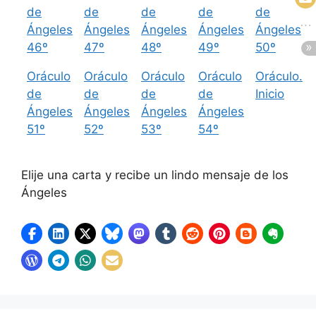
de
de
de
de
de
Ángeles
Ángeles
Ángeles
Ángeles
Ángeles
46º
47º
48º
49º
50º
Oráculo
Oráculo
Oráculo
Oráculo
Oráculo.
de
de
de
de
Inicio
Ángeles
Ángeles
Ángeles
Ángeles
51º
52º
53º
54º
Elije una carta y recibe un lindo mensaje de los
Ángeles