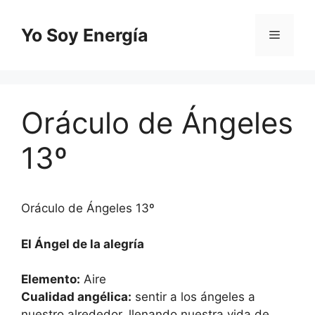
Saltar
al
Yo Soy Energía
Menú
contenido
Oráculo de Ángeles
13º
Oráculo de Ángeles 13º
El Ángel de la alegría
Elemento:
Aire
Cualidad angélica:
sentir a los ángeles a
nuestro alrededor, llenando nuestra vida de