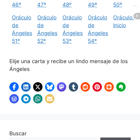
46º
47º
48º
49º
50º
Oráculo
Oráculo
Oráculo
Oráculo
Oráculo.
de
de
de
de
Inicio
Ángeles
Ángeles
Ángeles
Ángeles
51º
52º
53º
54º
Elije una carta y recibe un lindo mensaje de los
Ángeles
Buscar