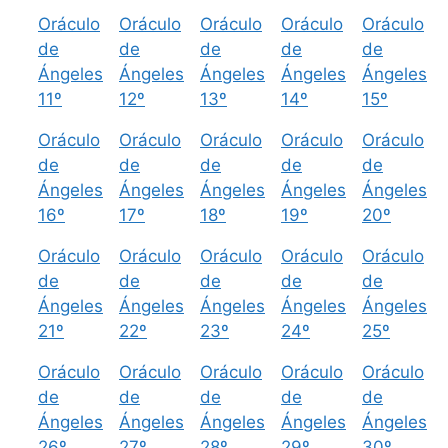
Oráculo
Oráculo
Oráculo
Oráculo
Oráculo
de
de
de
de
de
Ángeles
Ángeles
Ángeles
Ángeles
Ángeles
11º
12º
13º
14º
15º
Oráculo
Oráculo
Oráculo
Oráculo
Oráculo
de
de
de
de
de
Ángeles
Ángeles
Ángeles
Ángeles
Ángeles
16º
17º
18º
19º
20º
Oráculo
Oráculo
Oráculo
Oráculo
Oráculo
de
de
de
de
de
Ángeles
Ángeles
Ángeles
Ángeles
Ángeles
21º
22º
23º
24º
25º
Oráculo
Oráculo
Oráculo
Oráculo
Oráculo
de
de
de
de
de
Ángeles
Ángeles
Ángeles
Ángeles
Ángeles
26º
27º
28º
29º
30º