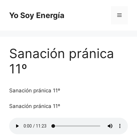
Saltar
al
Yo Soy Energía
Menú
contenido
Sanación pránica
11º
Sanación pránica 11º
Sanación pránica 11º