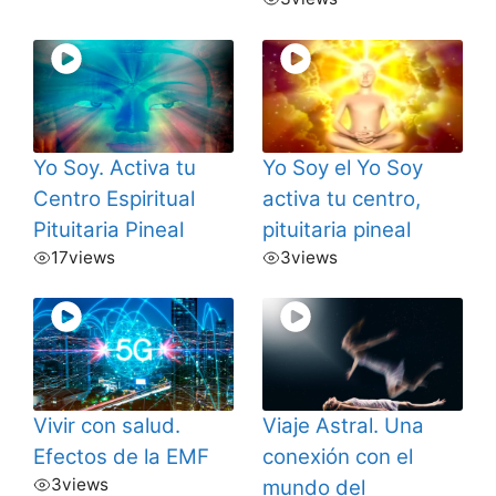
Yo Soy. Activa tu
Yo Soy el Yo Soy
Centro Espiritual
activa tu centro,
Pituitaria Pineal
pituitaria pineal
17
views
3
views
Vivir con salud.
Viaje Astral. Una
Efectos de la EMF
conexión con el
3
views
mundo del