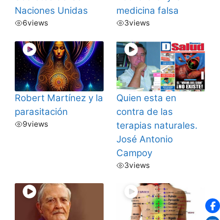
Naciones Unidas
medicina falsa
6
views
3
views
Robert Martínez y la
Quien esta en
parasitación
contra de las
9
views
terapias naturales.
José Antonio
Campoy
3
views