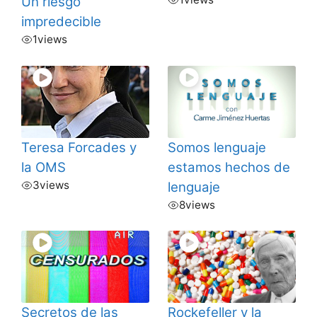
Un riesgo
impredecible
1
views
Teresa Forcades y
Somos lenguaje
la OMS
estamos hechos de
3
views
lenguaje
8
views
Secretos de las
Rockefeller y la