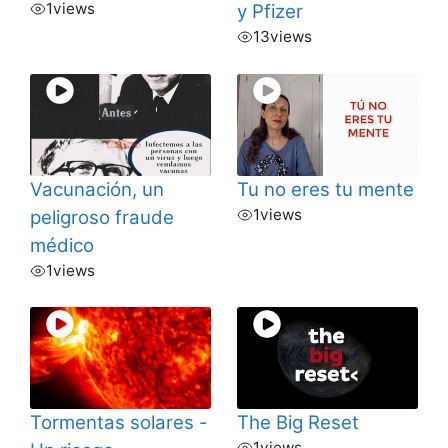
1
views
y Pfizer
13
views
Vacunación, un
Tu no eres tu mente
1
views
peligroso fraude
médico
1
views
Tormentas solares -
The Big Reset
1
views