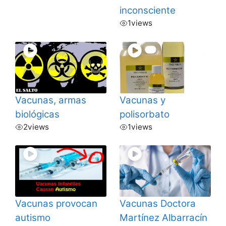
inconsciente
1
views
Vacunas, armas
Vacunas y
biológicas
polisorbato
2
views
1
views
Vacunas provocan
Vacunas Doctora
autismo
Martínez Albarracín