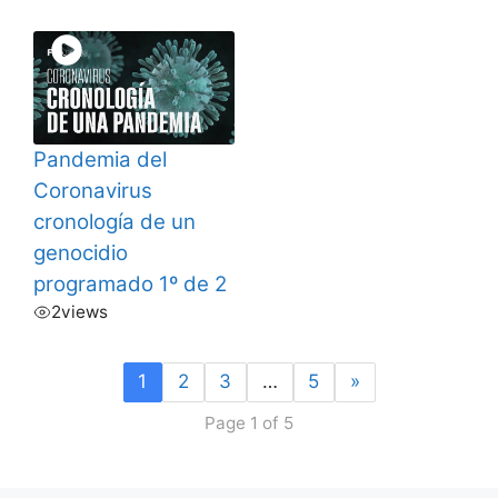
Pandemia del
Coronavirus
cronología de un
genocidio
programado 1º de 2
2
views
1
2
3
…
5
»
Page 1 of 5