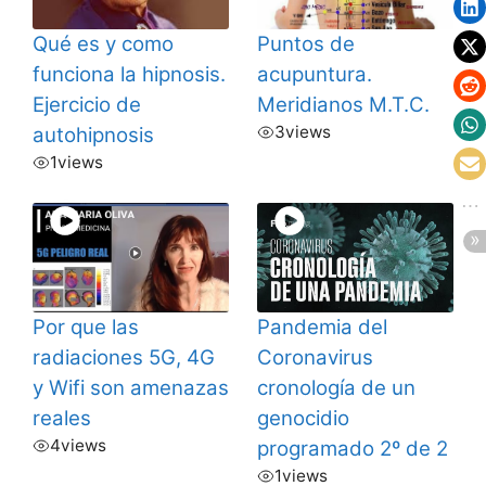
Qué es y como
Puntos de
funciona la hipnosis.
acupuntura.
Ejercicio de
Meridianos M.T.C.
3
views
autohipnosis
1
views
Por que las
Pandemia del
radiaciones 5G, 4G
Coronavirus
y Wifi son amenazas
cronología de un
reales
genocidio
4
views
programado 2º de 2
1
views