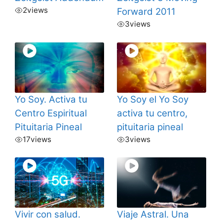
2
views
Forward 2011
3
views
Yo Soy. Activa tu
Yo Soy el Yo Soy
Centro Espiritual
activa tu centro,
Pituitaria Pineal
pituitaria pineal
17
views
3
views
Vivir con salud.
Viaje Astral. Una