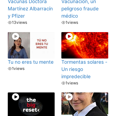
Vacunas Doctora
Vacunación, un
Martínez Albarracín
peligroso fraude
y Pfizer
médico
13
views
1
views
Tu no eres tu mente
Tormentas solares -
1
views
Un riesgo
impredecible
1
views