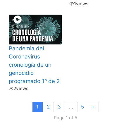
1
views
Pandemia del
Coronavirus
cronología de un
genocidio
programado 1º de 2
2
views
1
2
3
…
5
»
Page 1 of 5