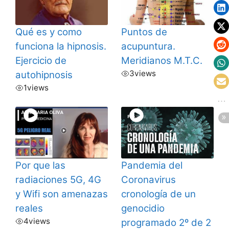
Qué es y como
Puntos de
funciona la hipnosis.
acupuntura.
Ejercicio de
Meridianos M.T.C.
3
views
autohipnosis
1
views
Por que las
Pandemia del
radiaciones 5G, 4G
Coronavirus
y Wifi son amenazas
cronología de un
reales
genocidio
4
views
programado 2º de 2