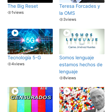
The Big Reset
Teresa Forcades y
1
views
la OMS
3
views
Tecnología 5-G
Somos lenguaje
4
views
estamos hechos de
lenguaje
8
views