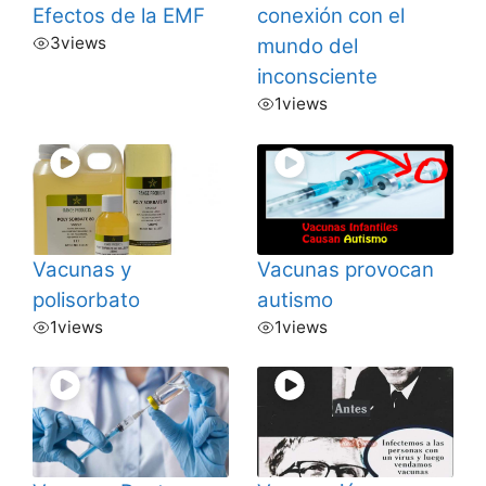
Efectos de la EMF
conexión con el
3
views
mundo del
inconsciente
1
views
Vacunas y
Vacunas provocan
polisorbato
autismo
1
views
1
views