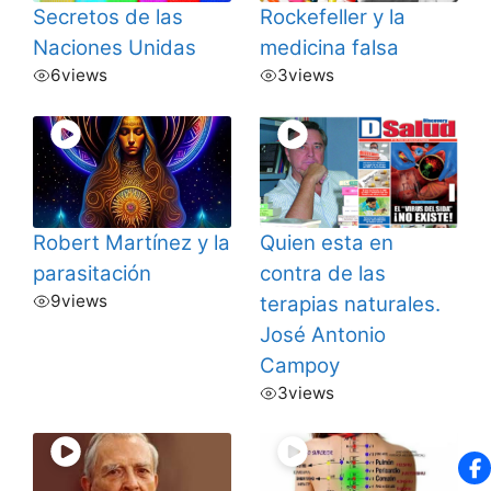
Secretos de las
Rockefeller y la
Naciones Unidas
medicina falsa
6
views
3
views
Robert Martínez y la
Quien esta en
parasitación
contra de las
9
views
terapias naturales.
José Antonio
Campoy
3
views