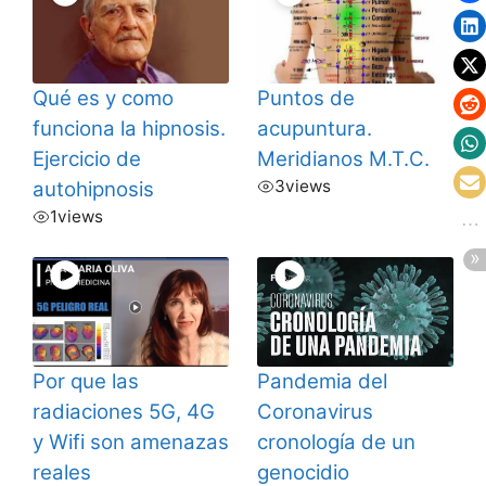
Qué es y como
Puntos de
funciona la hipnosis.
acupuntura.
Ejercicio de
Meridianos M.T.C.
3
views
autohipnosis
1
views
Por que las
Pandemia del
radiaciones 5G, 4G
Coronavirus
y Wifi son amenazas
cronología de un
reales
genocidio