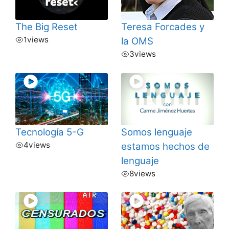
The Big Reset
Teresa Forcades y
1
views
la OMS
3
views
Tecnología 5-G
Somos lenguaje
4
views
estamos hechos de
lenguaje
8
views