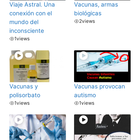
Viaje Astral. Una
Vacunas, armas
conexión con el
biológicas
2
views
mundo del
inconsciente
1
views
Vacunas y
Vacunas provocan
polisorbato
autismo
1
views
1
views