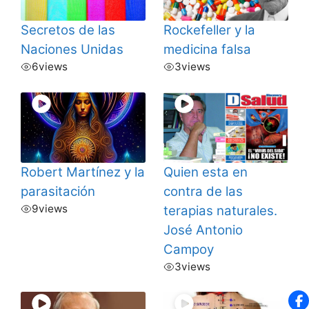
Secretos de las
Rockefeller y la
Naciones Unidas
medicina falsa
6
views
3
views
Robert Martínez y la
Quien esta en
parasitación
contra de las
9
views
terapias naturales.
José Antonio
Campoy
3
views