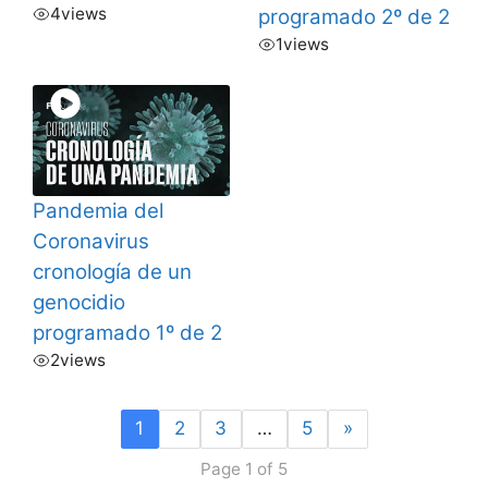
4
views
programado 2º de 2
1
views
Pandemia del
Coronavirus
cronología de un
genocidio
programado 1º de 2
2
views
1
2
3
…
5
»
Page 1 of 5