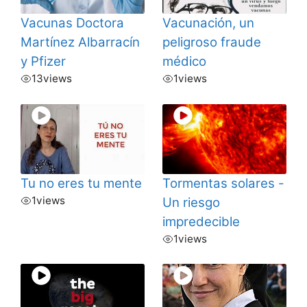
Vacunas Doctora
Vacunación, un
Martínez Albarracín
peligroso fraude
y Pfizer
médico
13
views
1
views
Tu no eres tu mente
Tormentas solares -
1
views
Un riesgo
impredecible
1
views