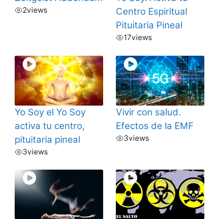
2
views
Centro Espiritual
Pituitaria Pineal
17
views
Yo Soy el Yo Soy
Vivir con salud.
activa tu centro,
Efectos de la EMF
3
views
pituitaria pineal
3
views