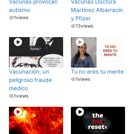
Vacunas provocan
Vacunas Doctora
autismo
Martínez Albarracín
1
views
y Pfizer
13
views
Vacunación, un
Tu no eres tu mente
1
views
peligroso fraude
médico
1
views