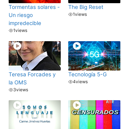
Tormentas solares -
The Big Reset
1
views
Un riesgo
impredecible
1
views
Teresa Forcades y
Tecnología 5-G
4
views
la OMS
3
views