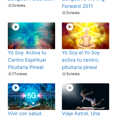
2
views
Forward 2011
3
views
Yo Soy. Activa tu
Yo Soy el Yo Soy
Centro Espiritual
activa tu centro,
Pituitaria Pineal
pituitaria pineal
17
views
3
views
Vivir con salud.
Viaje Astral. Una