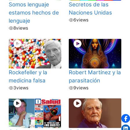
Somos lenguaje
Secretos de las
estamos hechos de
Naciones Unidas
6
views
lenguaje
8
views
Rockefeller y la
Robert Martínez y la
medicina falsa
parasitación
3
views
9
views