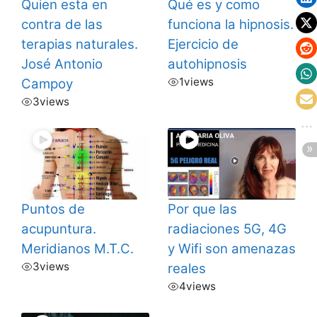
Quien esta en
Qué es y como
contra de las
funciona la hipnosis.
terapias naturales.
Ejercicio de
José Antonio
autohipnosis
1
views
Campoy
3
views
Puntos de
Por que las
acupuntura.
radiaciones 5G, 4G
Meridianos M.T.C.
y Wifi son amenazas
3
views
reales
4
views