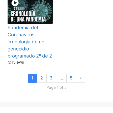
Pandemia del
Coronavirus
cronología de un
genocidio
programado 2º de 2
1
views
1
2
3
…
5
»
Page 1 of 5