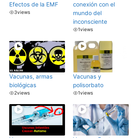
Efectos de la EMF
conexión con el
3
views
mundo del
inconsciente
1
views
Vacunas, armas
Vacunas y
biológicas
polisorbato
2
views
1
views