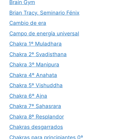
Brain Gym
Brian Tracy. Seminario Fénix
Cambio de era
Campo de energía universal
Chakra 1º Muladhara
Chakra 2º Svadisthana
Chakra 3º Manipura
Chakra 4º Anahata
Chakra 5º Vishuddha
Chakra 6º Ajna
Chakra 7º Sahasrara
Chakra 8º Resplandor
Chakras desgarrados
Chakras para principiantes 0º