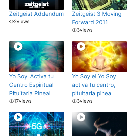
Zeitgeist Addendum
Zeitgeist 3 Moving
2
views
Forward 2011
3
views
Yo Soy. Activa tu
Yo Soy el Yo Soy
Centro Espiritual
activa tu centro,
Pituitaria Pineal
pituitaria pineal
17
views
3
views