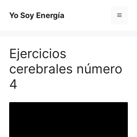
Saltar
al
Yo Soy Energía
Menú
contenido
Ejercicios
cerebrales número
4