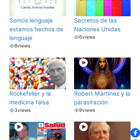
Somos lenguaje
Secretos de las
estamos hechos de
Naciones Unidas
6
views
lenguaje
8
views
Rockefeller y la
Robert Martínez y la
medicina falsa
parasitación
3
views
9
views