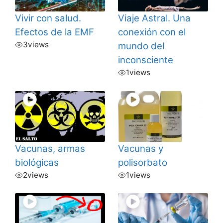
Vivir con salud.
Viaje Astral. Una
Efectos de la EMF
conexión con el
3
views
mundo del
inconsciente
1
views
Vacunas, armas
Vacunas y
biológicas
polisorbato
2
views
1
views