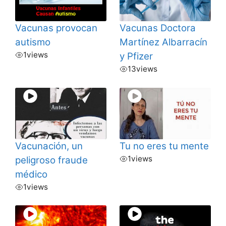
Vacunas provocan
Vacunas Doctora
autismo
Martínez Albarracín
1
views
y Pfizer
13
views
Vacunación, un
Tu no eres tu mente
1
views
peligroso fraude
médico
1
views