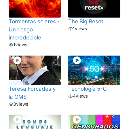
Tormentas solares -
The Big Reset
1
views
Un riesgo
impredecible
1
views
Teresa Forcades y
Tecnología 5-G
4
views
la OMS
3
views