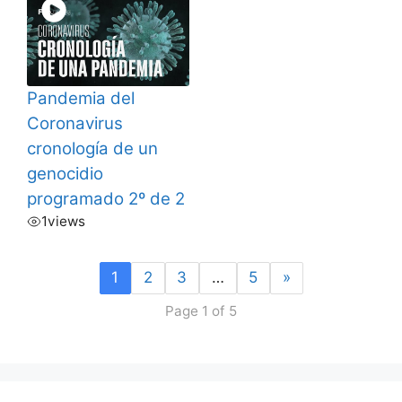
Pandemia del
Coronavirus
cronología de un
genocidio
programado 2º de 2
1
views
1
2
3
…
5
»
Page 1 of 5