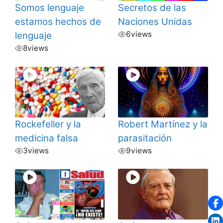
Somos lenguaje
Secretos de las
estamos hechos de
Naciones Unidas
6
views
lenguaje
8
views
Rockefeller y la
Robert Martínez y la
medicina falsa
parasitación
3
views
9
views