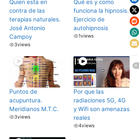
Quien esta en
Qué es y como
contra de las
funciona la hipnosis.
terapias naturales.
Ejercicio de
José Antonio
autohipnosis
1
views
Campoy
3
views
Puntos de
Por que las
acupuntura.
radiaciones 5G, 4G
Meridianos M.T.C.
y Wifi son amenazas
3
views
reales
4
views