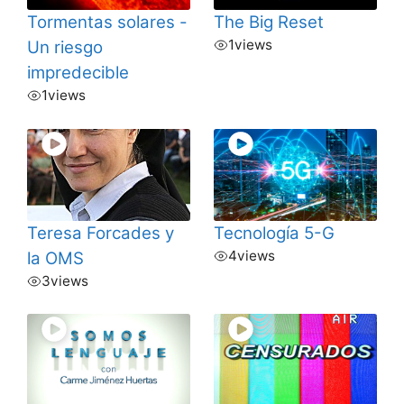
Tormentas solares -
The Big Reset
1
views
Un riesgo
impredecible
1
views
Teresa Forcades y
Tecnología 5-G
4
views
la OMS
3
views