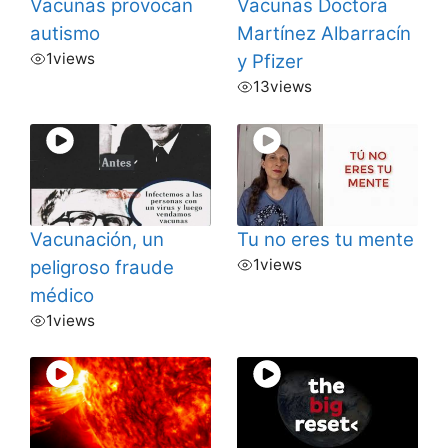
Vacunas provocan
Vacunas Doctora
autismo
Martínez Albarracín
1
views
y Pfizer
13
views
Vacunación, un
Tu no eres tu mente
1
views
peligroso fraude
médico
1
views