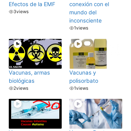
Efectos de la EMF
conexión con el
3
views
mundo del
inconsciente
1
views
Vacunas, armas
Vacunas y
biológicas
polisorbato
2
views
1
views