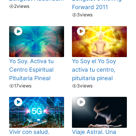
2
views
Forward 2011
3
views
Yo Soy. Activa tu
Yo Soy el Yo Soy
Centro Espiritual
activa tu centro,
Pituitaria Pineal
pituitaria pineal
17
views
3
views
Vivir con salud.
Viaje Astral. Una