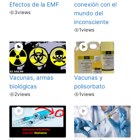
Efectos de la EMF
conexión con el
3
views
mundo del
inconsciente
1
views
Vacunas, armas
Vacunas y
biológicas
polisorbato
2
views
1
views