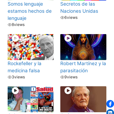
Somos lenguaje
Secretos de las
estamos hechos de
Naciones Unidas
6
views
lenguaje
8
views
Rockefeller y la
Robert Martínez y la
medicina falsa
parasitación
3
views
9
views