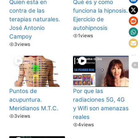
Quien esta en
Qué es y como
contra de las
funciona la hipnosis.
terapias naturales.
Ejercicio de
José Antonio
autohipnosis
1
views
Campoy
3
views
Puntos de
Por que las
acupuntura.
radiaciones 5G, 4G
Meridianos M.T.C.
y Wifi son amenazas
3
views
reales
4
views