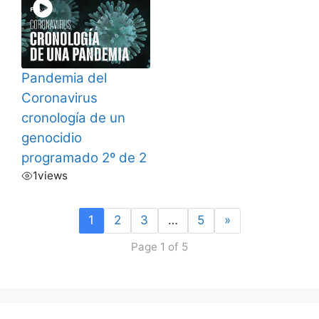
Pandemia del
Coronavirus
cronología de un
genocidio
programado 2º de 2
1
views
1
2
3
…
5
»
Page 1 of 5