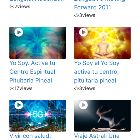
2
views
Forward 2011
3
views
Yo Soy. Activa tu
Yo Soy el Yo Soy
Centro Espiritual
activa tu centro,
Pituitaria Pineal
pituitaria pineal
17
views
3
views
Vivir con salud.
Viaje Astral. Una