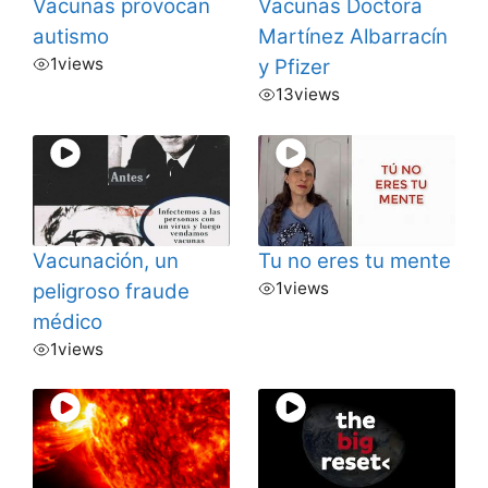
Vacunas provocan
Vacunas Doctora
autismo
Martínez Albarracín
1
views
y Pfizer
13
views
Vacunación, un
Tu no eres tu mente
1
views
peligroso fraude
médico
1
views