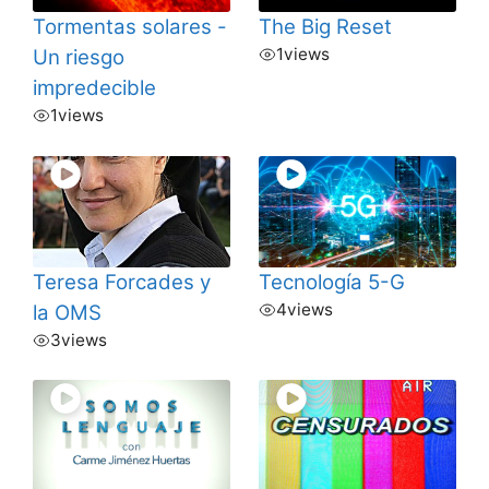
Tormentas solares -
The Big Reset
1
views
Un riesgo
impredecible
1
views
Teresa Forcades y
Tecnología 5-G
4
views
la OMS
3
views