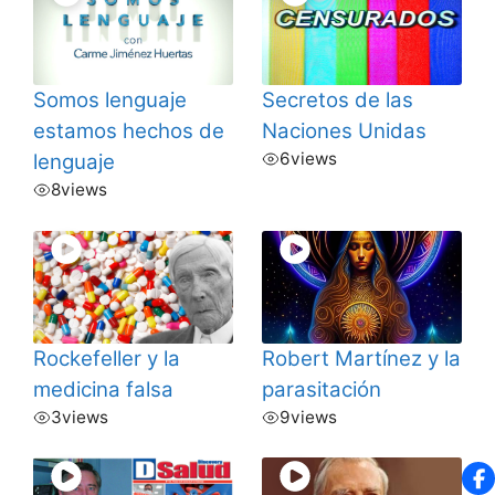
Somos lenguaje
Secretos de las
estamos hechos de
Naciones Unidas
6
views
lenguaje
8
views
Rockefeller y la
Robert Martínez y la
medicina falsa
parasitación
3
views
9
views