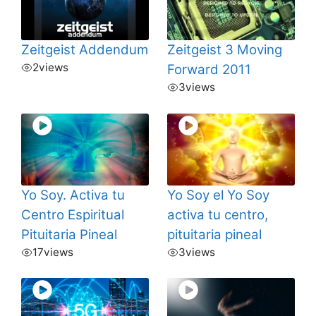
Zeitgeist Addendum
Zeitgeist 3 Moving
2
views
Forward 2011
3
views
Yo Soy. Activa tu
Yo Soy el Yo Soy
Centro Espiritual
activa tu centro,
Pituitaria Pineal
pituitaria pineal
17
views
3
views