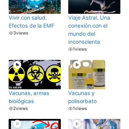
Vivir con salud.
Viaje Astral. Una
Efectos de la EMF
conexión con el
3
views
mundo del
inconsciente
1
views
Vacunas, armas
Vacunas y
biológicas
polisorbato
2
views
1
views