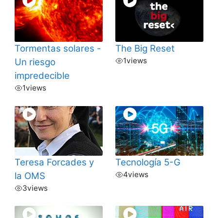
Tormentas solares -
The Big Reset
1
views
Un riesgo
impredecible
1
views
Teresa Forcades y
Tecnología 5-G
4
views
la OMS
3
views