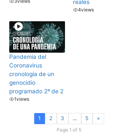
3
views
reales
4
views
Pandemia del
Coronavirus
cronología de un
genocidio
programado 2º de 2
1
views
1
2
3
…
5
»
Page 1 of 5