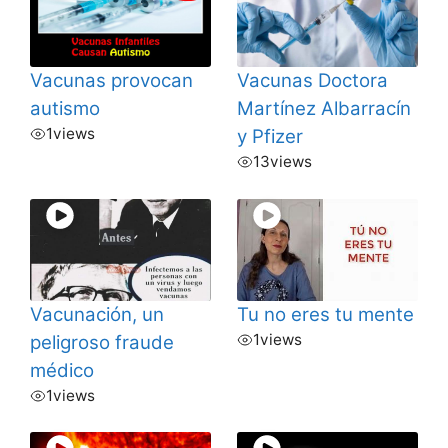
Vacunas provocan
Vacunas Doctora
autismo
Martínez Albarracín
1
views
y Pfizer
13
views
Vacunación, un
Tu no eres tu mente
1
views
peligroso fraude
médico
1
views