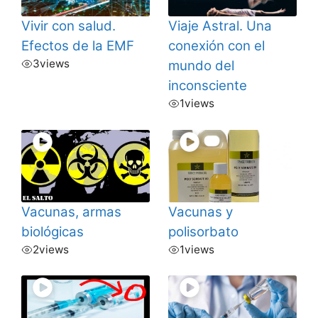
Vivir con salud.
Viaje Astral. Una
Efectos de la EMF
conexión con el
3
views
mundo del
inconsciente
1
views
Vacunas, armas
Vacunas y
biológicas
polisorbato
2
views
1
views