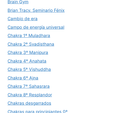
Brain Gym
Brian Tracy. Seminario Fénix
Cambio de era
Campo de energía universal
Chakra 1º Muladhara
Chakra 2º Svadisthana
Chakra 3º Manipura
Chakra 4º Anahata
Chakra 5º Vishuddha
Chakra 6º Ajna
Chakra 7º Sahasrara
Chakra 8º Resplandor
Chakras desgarrados
Chakras para principiantes 0º