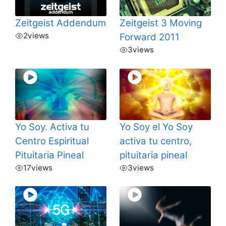
Zeitgeist Addendum
Zeitgeist 3 Moving
2
views
Forward 2011
3
views
Yo Soy. Activa tu
Yo Soy el Yo Soy
Centro Espiritual
activa tu centro,
Pituitaria Pineal
pituitaria pineal
17
views
3
views