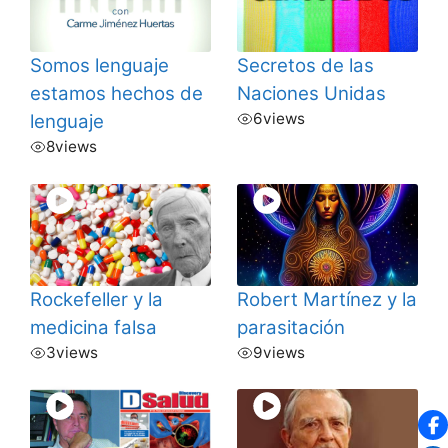
Somos lenguaje
Secretos de las
estamos hechos de
Naciones Unidas
6
views
lenguaje
8
views
Rockefeller y la
Robert Martínez y la
medicina falsa
parasitación
3
views
9
views