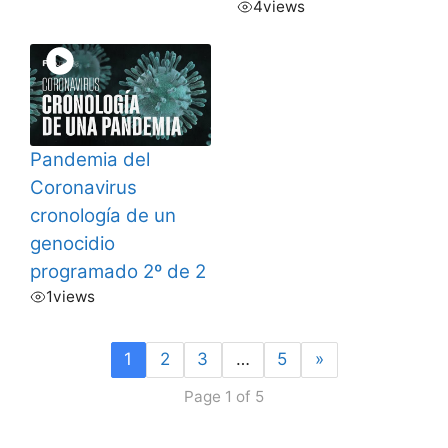
4
views
Pandemia del
Coronavirus
cronología de un
genocidio
programado 2º de 2
1
views
1
2
3
…
5
»
Page 1 of 5