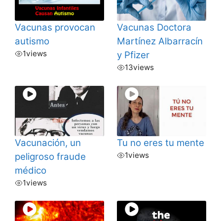
Vacunas provocan
Vacunas Doctora
autismo
Martínez Albarracín
1
views
y Pfizer
13
views
Vacunación, un
Tu no eres tu mente
1
views
peligroso fraude
médico
1
views