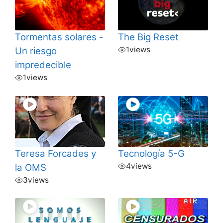
Tormentas solares -
The Big Reset
1
views
Un riesgo
impredecible
1
views
Teresa Forcades y
Tecnología 5-G
4
views
la OMS
3
views